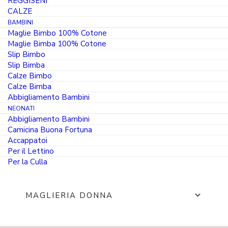
REGGISENI
SCONTO 10% SUL PRIMO ORDINE
CALZE
Entra subito nel mondo MarcLuis Underwear, per te subito
BAMBINI
uno Sconto del 10% valido sul primo ordine. Iscriviti alla
Maglie Bimbo 100% Cotone
nostra Newsletter ufficiale, riceverai una e-mail con il
Maglie Bimba 100% Cotone
Codice Sconto.
Slip Bimbo
Slip Bimba
RICHIEDI IL BONUS PRIMO ORDINE
Calze Bimbo
Calze Bimba
Abbigliamento Bambini
NEONATI
Abbigliamento Bambini
Camicina Buona Fortuna
Accappatoi
Per il Lettino
Per la Culla
PAGAMENTI
SPEDIZIONE
MAGLIERIA DONNA
Paga come vuoi in tutta
Gratuita con ordine
sicurezza
minimo di 70€
SLIP