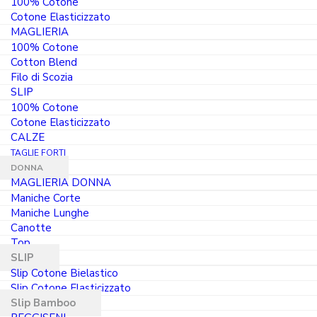
100% Cotone
Cotone Elasticizzato
MAGLIERIA
100% Cotone
Cotton Blend
Filo di Scozia
SLIP
100% Cotone
Cotone Elasticizzato
6 slip donna mini bamboo
elasticizzato morbido,
CALZE
traspirante e
TAGLIE FORTI
ipoallergenico bianco e
DONNA
nero
MAGLIERIA DONNA
Il
Il
Maniche Corte
25.00
€
21.25
€
Maniche Lunghe
prezzo
prezzo
Canotte
6 PEZZI
originale
attuale
Top
era:
è:
SLIP
25.00 €.
21.25 €.
Slip Cotone Bielastico
Slip Cotone Elasticizzato
Slip Bamboo