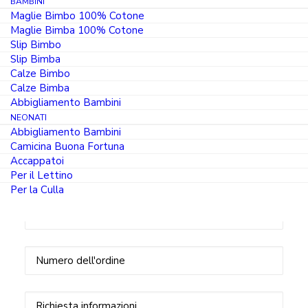
BAMBINI
contatti diretti presenti in questa pagina.
Maglie Bimbo 100% Cotone
Maglie Bimba 100% Cotone
Slip Bimbo
Slip Bimba
Nome
(Obbligatorio)
Calze Bimbo
Calze Bimba
Abbigliamento Bambini
Cognome
(Obbligatorio)
NEONATI
Abbigliamento Bambini
Camicina Buona Fortuna
Email
(Obbligatorio)
Accappatoi
Per il Lettino
Per la Culla
Telefono
(Obbligatorio)
N.
Ordine
Richiesta