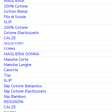
MAGLIERIA
100% Cotone
Cotton Blend
Filo di Scozia
SLIP
100% Cotone
Cotone Elasticizzato
CALZE
TAGLIE FORTI
DONNA
MAGLIERIA DONNA
Maniche Corte
Maniche Lunghe
Canotte
Top
SLIP
Slip Cotone Bielastico
RICHIEDI INFORMAZIONI
Slip Cotone Elasticizzato
Slip Bamboo
Per maggiori informazioni sui nostri capi o per richieste
REGGISENI
commerciali è possibile contattare il Servizio Clienti
CALZE
MarcLuis Underwear tramite il form apposito ed i