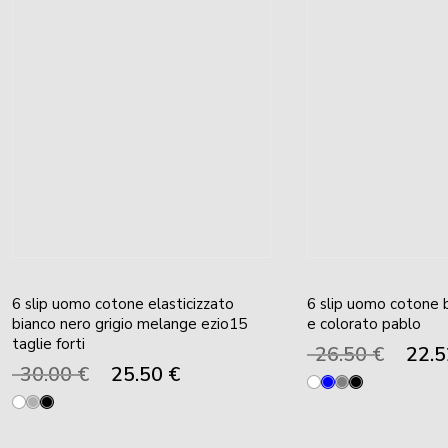
6 slip uomo cotone elasticizzato
6 slip uomo cotone b
bianco nero grigio melange ezio15
e colorato pablo
taglie forti
Il
26.50
€
22.
prezzo
Il
Il
30.00
€
25.50
€
original
prezzo
prezzo
era:
originale
attuale
26.50 €.
era:
è:
30.00 €.
25.50 €.