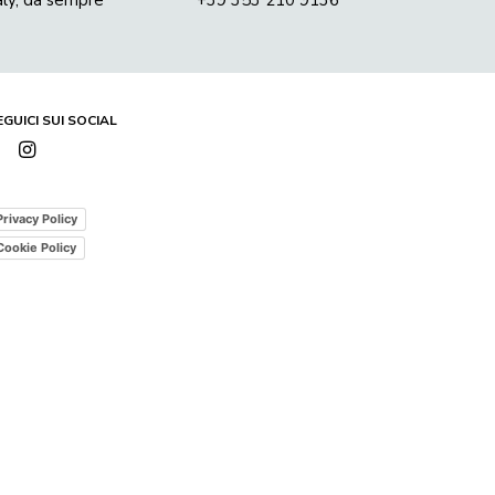
aly, da sempre
+39 353 210 9136‬
EGUICI SUI SOCIAL
Privacy Policy
Cookie Policy