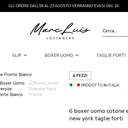
GLI ORDINI DALL'08 AL 23 AGOSTO VERRANNO EVASI DAL 24.
Ricerca prod
SLIP
BOXER UOMO
TAGLIE FORTI
6 PEZZI
PRODOTTO IN ITALIA
6 boxer uomo cotone el
new york taglie forti