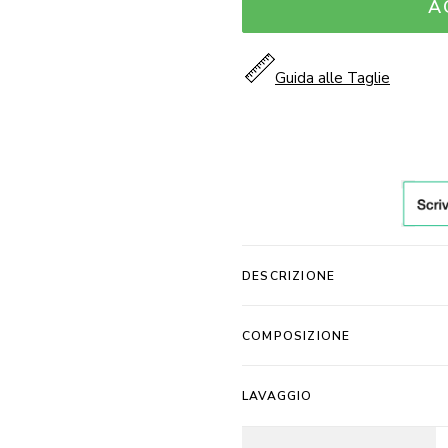
Cotone
A
Elasticizzato
Bianco
Guida alle Taglie
e
Colorato
New
York
Taglie
Forti
quantità
DESCRIZIONE
COMPOSIZIONE
LAVAGGIO