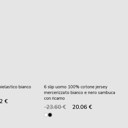
ielastico bianco
6 slip uomo 100% cotone jersey
mercerizzato bianco e nero sambuca
con ricamo
Il
52
€
prezzo
Il
Il
23.60
€
20.06
€
e
attuale
prezzo
prezzo
è:
originale
attuale
22.52 €.
era:
è:
23.60 €.
20.06 €.