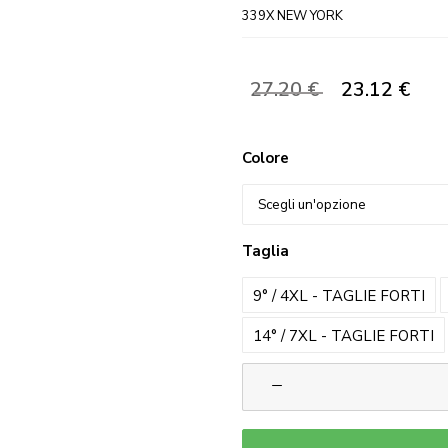
339X NEW YORK
IL
IL
PREZZO
PREZ
27.20
23.12
€
€
ORIGINALE
ATTU
ERA:
È:
27.20 €.
23.12 
Colore
Taglia
9° / 4XL - TAGLIE FORTI
14° / 7XL - TAGLIE FORTI
6
Boxer
Uomo