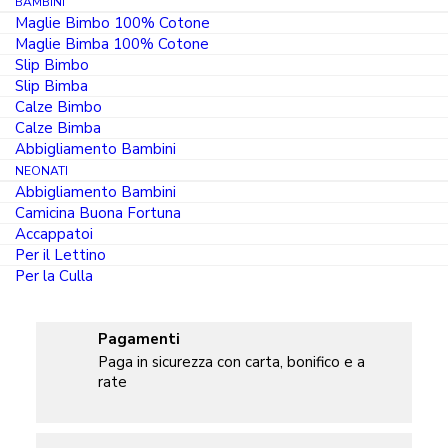
BAMBINI
Maglie Bimbo 100% Cotone
Maglie Bimba 100% Cotone
Primo Ordine
Slip Bimbo
Ottieni il 10% di sconto sul primo ordine.
Slip Bimba
Scopri ora
Calze Bimbo
Calze Bimba
Abbigliamento Bambini
NEONATI
Abbigliamento Bambini
Spedizioni
Camicina Buona Fortuna
Tracciabili e veloci. Gratuite con ordine
Accappatoi
minimo di 70€
Per il Lettino
Per la Culla
Pagamenti
Paga in sicurezza con carta, bonifico e a
rate