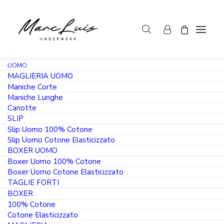
UOMO
MAGLIERIA UOMO
Maniche Corte
Maniche Lunghe
Canotte
SLIP
3 PAIA
Slip Uomo 100% Cotone
Slip Uomo Cotone Elasticizzato
PRODOTTO IN ITALIA
BOXER UOMO
Boxer Uomo 100% Cotone
Calza lunga uomo caldo cotone pettinato
Boxer Uomo Cotone Elasticizzato
TAGLIE FORTI
fantasie assortite jacquard
BOXER
CAUO009
100% Cotone
Cotone Elasticizzato