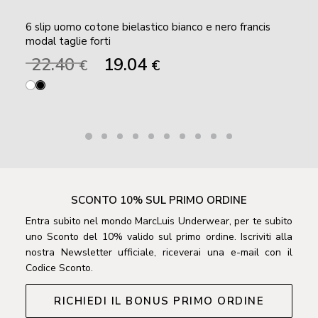
6 slip uomo cotone bielastico bianco e nero francis
modal taglie forti
Il
Il
22.40
19.04
€
€
prezzo
prezzo
originale
attuale
era:
è:
22.40 €.
19.04 €.
SCONTO 10% SUL PRIMO ORDINE
Entra subito nel mondo MarcLuis Underwear, per te subito
uno Sconto del 10% valido sul primo ordine. Iscriviti alla
nostra Newsletter ufficiale, riceverai una e-mail con il
Codice Sconto.
RICHIEDI IL BONUS PRIMO ORDINE