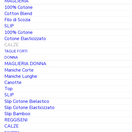
MAGLIERIA
100% Cotone
Cotton Blend
Filo di Scozia
Il prodotto non è attualmente in magazzino e
SLIP
non è disponibile.
100% Cotone
Cotone Elasticizzato
CALZE
TAGLIE FORTI
DONNA
MAGLIERIA DONNA
Maniche Corte
Maniche Lunghe
Canotte
Top
DESCRIZIONE
SLIP
Slip Cotone Bielastico
Slip Cotone Elasticizzato
COMPOSIZIONE
Slip Bamboo
REGGISENI
LAVAGGIO
CALZE