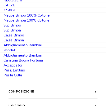
100%
REGGISENI
AGGIUNGI AL CARRELLO
CALZE
Cotone
BAMBINI
Jersey
Maglie Bimbo 100% Cotone
Maglie Bimba 100% Cotone
Pettinato
Guida alle Taglie
Slip Bimbo
Bianco
Slip Bimba
e
Calze Bimbo
Calze Bimba
Nero
Abbigliamento Bambini
quantità
NEONATI
Abbigliamento Bambini
Camicina Buona Fortuna
Accappatoi
Per il Lettino
Per la Culla
DESCRIZIONE
COMPOSIZIONE
LAVAGGIO