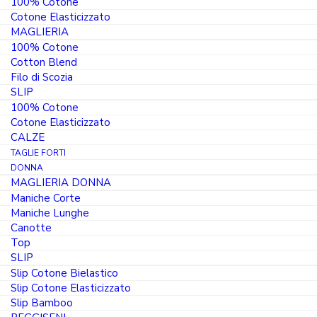
100% Cotone
Cotone Elasticizzato
MAGLIERIA
IL
5.60
€
PREZZO
100% Cotone
4.76
€
ORIGINALE
Cotton Blend
IL
ERA:
Filo di Scozia
PREZZO
5.60 €.
SLIP
Colore
ATTUALE
100% Cotone
È:
Cotone Elasticizzato
4.76 €.
CALZE
TAGLIE FORTI
Taglia
DONNA
MAGLIERIA DONNA
3° / S
4° / M
5° / L
6° / XL
Maniche Corte
Maniche Lunghe
7° / 2XL
8° / 3XL
Canotte
Top
SLIP
Slip Cotone Bielastico
Canotta
Slip Cotone Elasticizzato
Girocollo
Slip Bamboo