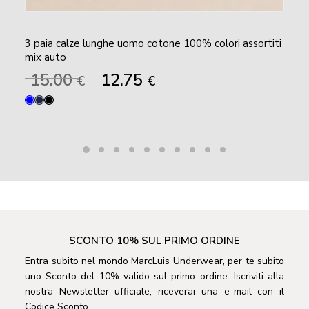
3 paia calze lunghe uomo cotone 100% colori assortiti
mix auto
Il
Il
15.00
12.75
€
€
prezzo
prezzo
originale
attuale
era:
è:
15.00 €.
12.75 €.
SCONTO 10% SUL PRIMO ORDINE
Entra subito nel mondo MarcLuis Underwear, per te subito
uno Sconto del 10% valido sul primo ordine. Iscriviti alla
nostra Newsletter ufficiale, riceverai una e-mail con il
Codice Sconto.