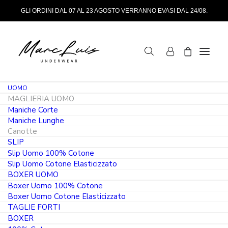
GLI ORDINI DAL 07 AL 23 AGOSTO VERRANNO EVASI DAL 24/08.
UOMO
MAGLIERIA UOMO
Maniche Corte
Maniche Lunghe
Canotte
SLIP
Slip Uomo 100% Cotone
Slip Uomo Cotone Elasticizzato
PRODOTTO IN ITALIA
BOXER UOMO
Boxer Uomo 100% Cotone
Canotta girocollo 100% cotone jersey
Boxer Uomo Cotone Elasticizzato
TAGLIE FORTI
pettinato bianco e nero
BOXER
j011