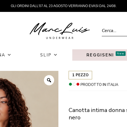
GLI ORDINI DALL'07 AL 23 AGOSTO VERRANNO EVASI DAL 24/08.
Ricerca prod
New
NA
SLIP
REGGISENI
1 PEZZO
PRODOTTO IN ITALIA
Canotta intima donna 
nero