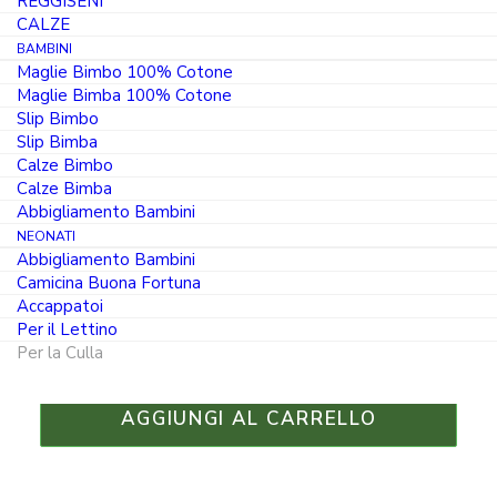
REGGISENI
ricamato dolce orsetto
CALZE
BAMBINI
C6005
Maglie Bimbo 100% Cotone
Maglie Bimba 100% Cotone
IL
17.50
Slip Bimbo
€
PREZZO
Slip Bimba
14.88
€
ORIGINALE
Calze Bimbo
IL
ERA:
Calze Bimba
PREZZO
17.50 €.
Abbigliamento Bambini
Colore
ATTUALE
NEONATI
È:
Abbigliamento Bambini
14.88 €.
Camicina Buona Fortuna
Accappatoi
Per il Lettino
Lenzuola
Per la Culla
Culla
3
AGGIUNGI AL CARRELLO
Pezzi
in