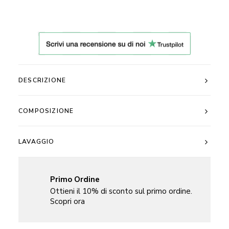
Cotone
100%
Ricamato
Dolce
Orsetto
quantità
DESCRIZIONE
COMPOSIZIONE
LAVAGGIO
Primo Ordine
Ottieni il 10% di sconto sul primo ordine.
Scopri ora