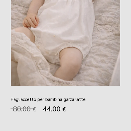
Pagliaccetto per bambina garza latte
Il
Il
80.00
44.00
€
€
prezzo
prezzo
originale
attuale
era:
è: