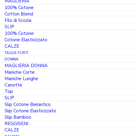
MAGLIERIA
100% Cotone
Cotton Blend
Filo di Scozia
SLIP
100% Cotone
Cotone Elasticizzato
CALZE
TAGLIE FORTI
DONNA
MAGLIERIA DONNA
Maniche Corte
Maniche Lunghe
Canotte
Top
SLIP
Slip Cotone Bielastico
PRODOTTO IN ITALIA
Slip Cotone Elasticizzato
Slip Bamboo
Lenzuola lettino 3 pezzi in cotone 100%
REGGISENI
ricamato luna
CALZE