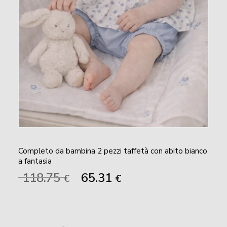
Completo da bambina 2 pezzi taffetà con abito bianco
a fantasia
Il
Il
118.75
65.31
€
€
prezzo
prezzo
originale
attuale
era:
è:
118.75 €.
65.31 €.