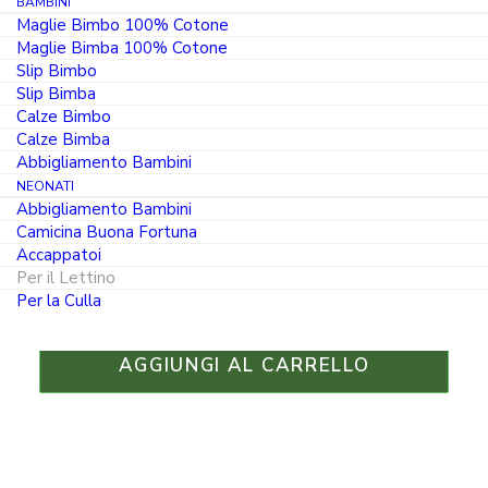
BAMBINI
L6030
Maglie Bimbo 100% Cotone
Maglie Bimba 100% Cotone
IL
24.25
Slip Bimbo
€
PREZZO
Slip Bimba
20.61
€
ORIGINALE
Calze Bimbo
IL
ERA:
Calze Bimba
PREZZO
24.25 €.
Abbigliamento Bambini
Colore
ATTUALE
NEONATI
È:
Abbigliamento Bambini
20.61 €.
Camicina Buona Fortuna
Accappatoi
Per il Lettino
Lenzuola
Per la Culla
Lettino
3
AGGIUNGI AL CARRELLO
Pezzi
in
Cotone