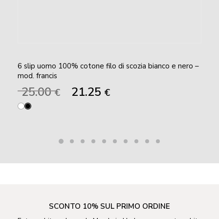
6 slip uomo 100% cotone filo di scozia bianco e nero –
mod. francis
Il
Il
25.00
21.25
€
€
prezzo
prezzo
originale
attuale
era:
è:
25.00 €.
21.25 €.
SCONTO 10% SUL PRIMO ORDINE