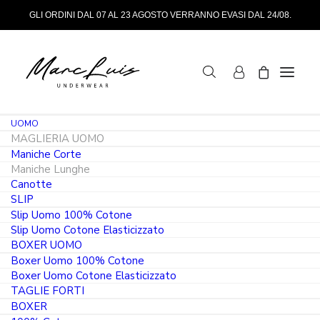
GLI ORDINI DAL 07 AL 23 AGOSTO VERRANNO EVASI DAL 24/08.
UOMO
MAGLIERIA UOMO
Maniche Corte
Maniche Lunghe
Canotte
SLIP
Slip Uomo 100% Cotone
Slip Uomo Cotone Elasticizzato
PRODOTTO IN ITALIA
BOXER UOMO
Boxer Uomo 100% Cotone
Maglia intima uomo manica lunga
Boxer Uomo Cotone Elasticizzato
TAGLIE FORTI
girocollo 100% jersey caldo cotone
BOXER
bianco e colorato