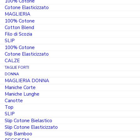
100% Cotone
Cotone Elasticizzato
i531
MAGLIERIA
100% Cotone
IL
10.80
€
Cotton Blend
PREZZO
9.18
€
Filo di Scozia
ORIGINALE
IL
SLIP
ERA:
PREZZO
10.80 €.
100% Cotone
Colore
ATTUALE
Cotone Elasticizzato
È:
CALZE
9.18 €.
TAGLIE FORTI
DONNA
Taglia
MAGLIERIA DONNA
Maniche Corte
Maniche Lunghe
3° / S
4° / M
5° / L
6° / XL
Canotte
7° / 2XL
8° / 3XL
Top
SLIP
Slip Cotone Bielastico
Slip Cotone Elasticizzato
Maglia
Slip Bamboo
Intima