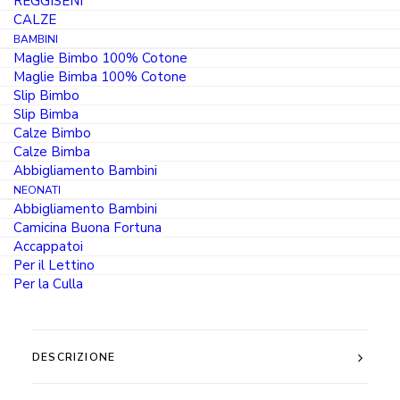
REGGISENI
CALZE
Uomo
AGGIUNGI AL CARRELLO
BAMBINI
Manica
Maglie Bimbo 100% Cotone
Lunga
Maglie Bimba 100% Cotone
Slip Bimbo
Girocollo
Guida alle Taglie
Slip Bimba
100%
Calze Bimbo
Calze Bimba
Jersey
Abbigliamento Bambini
Caldo
NEONATI
Cotone
Abbigliamento Bambini
Camicina Buona Fortuna
Bianco
Accappatoi
TAGLIA FORTE? CLICCA QUI
e
Per il Lettino
Colorato
Per la Culla
quantità
DESCRIZIONE