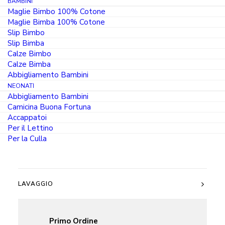
BAMBINI
Bielastico
Guida alle Taglie
Maglie Bimbo 100% Cotone
Bianco
Maglie Bimba 100% Cotone
e
Slip Bimbo
Slip Bimba
Colorato
Calze Bimbo
quantità
Calze Bimba
Abbigliamento Bambini
NEONATI
Abbigliamento Bambini
Camicina Buona Fortuna
Accappatoi
DESCRIZIONE
Per il Lettino
Per la Culla
COMPOSIZIONE
LAVAGGIO
Primo Ordine