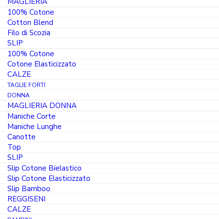
9.18
€
MAGLIERIA
ORIGINALE
IL
ERA:
100% Cotone
PREZZO
10.80 €.
Cotton Blend
Colore
ATTUALE
Filo di Scozia
È:
SLIP
9.18 €.
100% Cotone
Cotone Elasticizzato
Taglia
CALZE
TAGLIE FORTI
3° / S
4° / M
5° / L
6° / XL
DONNA
MAGLIERIA DONNA
7° / 2XL
8° / 3XL
Maniche Corte
Maniche Lunghe
Canotte
Top
Canotta
SLIP
Scollo
Slip Cotone Bielastico
Slip Cotone Elasticizzato
a
AGGIUNGI AL CARRELLO
Slip Bamboo
V
REGGISENI
Cotone
CALZE