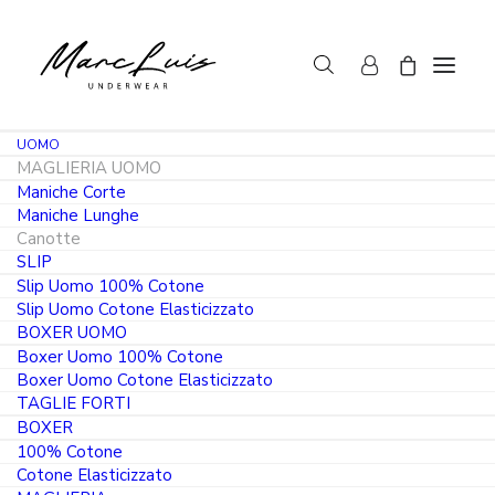
UOMO
MAGLIERIA UOMO
Maniche Corte
Maniche Lunghe
Canotte
SLIP
PRODOTTO IN ITALIA
Slip Uomo 100% Cotone
Slip Uomo Cotone Elasticizzato
BOXER UOMO
Canotta scollo a v cotone bielastico
Boxer Uomo 100% Cotone
bianco e colorato
Boxer Uomo Cotone Elasticizzato
TAGLIE FORTI
M291
BOXER
100% Cotone
IL
10.80
€
Cotone Elasticizzato
PREZZO