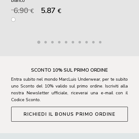
bianco
Il
Il
6.90
5.87
€
€
prezzo
prezzo
originale
attuale
era:
è:
6.90 €.
5.87 €.
SCONTO 10% SUL PRIMO ORDINE
Entra subito nel mondo MarcLuis Underwear, per te subito
uno Sconto del 10% valido sul primo ordine. Iscriviti alla
nostra Newsletter ufficiale, riceverai una e-mail con il
Codice Sconto.
RICHIEDI IL BONUS PRIMO ORDINE