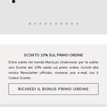
originale
attuale
era:
è:
20.80 €.
17.68 €.
SCONTO 10% SUL PRIMO ORDINE
Entra subito nel mondo MarcLuis Underwear, per te subito
uno Sconto del 10% valido sul primo ordine. Iscriviti alla
nostra Newsletter ufficiale, riceverai una e-mail con il
Codice Sconto.
RICHIEDI IL BONUS PRIMO ORDINE