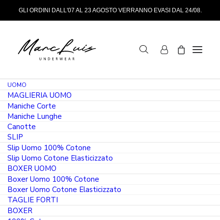
GLI ORDINI DALL'07 AL 23 AGOSTO VERRANNO EVASI DAL 24/08.
UOMO
MAGLIERIA UOMO
Maniche Corte
Maniche Lunghe
Canotte
SLIP
Slip Uomo 100% Cotone
3 PAIA
Slip Uomo Cotone Elasticizzato
BOXER UOMO
PRODOTTO IN ITALIA
Boxer Uomo 100% Cotone
Boxer Uomo Cotone Elasticizzato
3 paia pedalini uomo 100% cotone
TAGLIE FORTI
filoscozia bianco nero e blu
BOXER