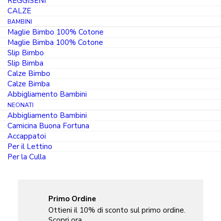
REGGISENI
Uomo
CALZE
100%
BAMBINI
Maglie Bimbo 100% Cotone
Cotone
Maglie Bimba 100% Cotone
Filoscozia
Slip Bimbo
Bianco
Slip Bimba
Calze Bimbo
Nero
Calze Bimba
e
Abbigliamento Bambini
Blu
DESCRIZIONE
NEONATI
Abbigliamento Bambini
quantità
Camicina Buona Fortuna
COMPOSIZIONE
Accappatoi
Per il Lettino
Per la Culla
LAVAGGIO
Primo Ordine
Ottieni il 10% di sconto sul primo ordine.
Scopri ora