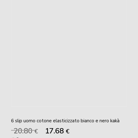
6 slip uomo cotone elasticizzato bianco e nero kakà
Il
Il
20.80
17.68
€
€
prezzo
prezzo