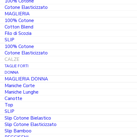
100% Cotone
CAUO022U
Cotone Elasticizzato
MAGLIERIA
IL
7.70
100% Cotone
€
PREZZO
Cotton Blend
6.54
€
ORIGINALE
Filo di Scozia
IL
ERA:
SLIP
PREZZO
7.70 €.
100% Cotone
Colore
ATTUALE
Cotone Elasticizzato
È:
CALZE
6.54 €.
TAGLIE FORTI
DONNA
Taglia
MAGLIERIA DONNA
Maniche Corte
35-38
39-42
43-46
Maniche Lunghe
Canotte
Top
SLIP
3
Slip Cotone Bielastico
Paia
Slip Cotone Elasticizzato
Pedalini
Slip Bamboo
AGGIUNGI AL CARRELLO